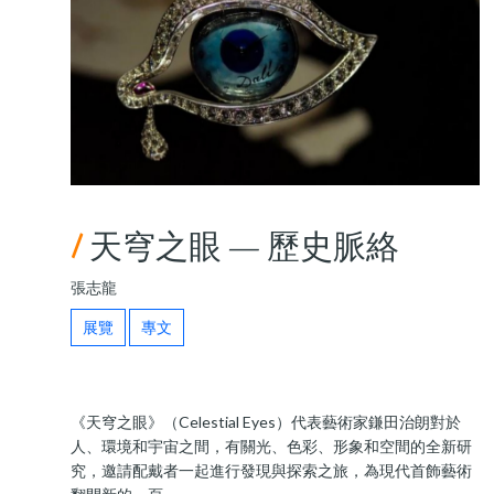
/
天穹之眼 — 歷史脈絡
張志龍
展覽
專文
《天穹之眼》（Celestial Eyes）代表藝術家鎌田治朗對於
人、環境和宇宙之間，有關光、色彩、形象和空間的全新研
究，邀請配戴者一起進行發現與探索之旅，為現代首飾藝術