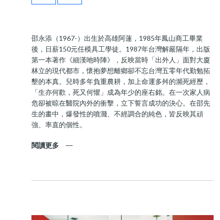
邵永添（1967-）出生於高雄阿蓮，1985年鳳山商工畢業
後，日薪150元任模具工學徒。1987年台灣解嚴隔年，出版
第一本著作《細漢吔時陣》，反映當時「出外人」面對大廈
林立的現代都市，懷抱夢想離鄉卻不忘台灣五零年代勤勉拓
墾的本真。兒時多年負重農耕，加上命運多舛的瀕死經歷，
「生亦何歡，死又何懼」成為年少的座右銘。在一次家人病
危卻被晾在醫院內外的衝擊，立下誓言成功的決心。在邵先
生的畫中，爆發性的噴濺、不經調合的純色，皆反映其頑
強、率直的個性。
閱讀更多