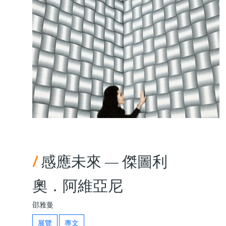
/
感應未來 — 傑圖利
奧．阿維亞尼
邵雅曼
展覽
專文