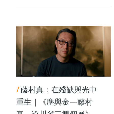
/
藤村真：在殘缺與光中
重生｜《塵與金—藤村