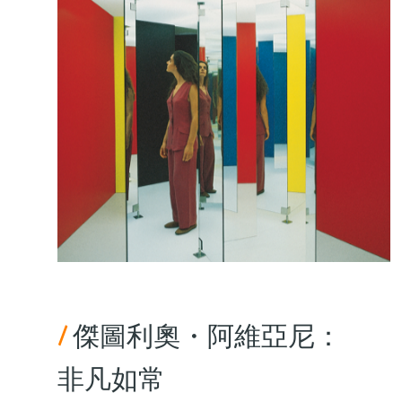
/
傑圖利奧・阿維亞尼：
非凡如常