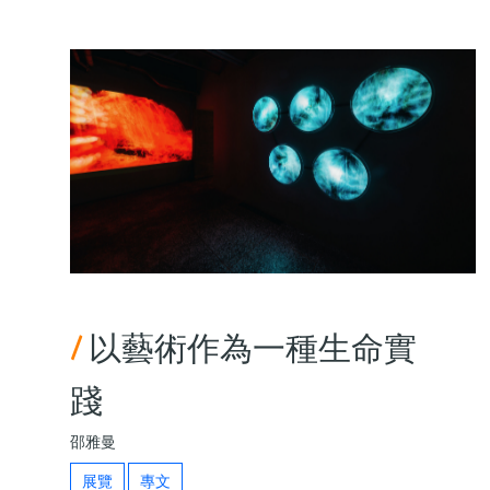
/
以藝術作為一種生命實
踐
邵雅曼
展覽
專文