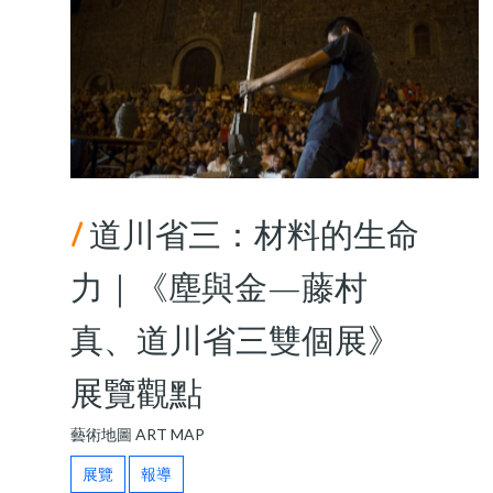
/
道川省三：材料的生命
力｜《塵與金—藤村
真、道川省三雙個展》
展覽觀點
藝術地圖 ART MAP
展覽
報導