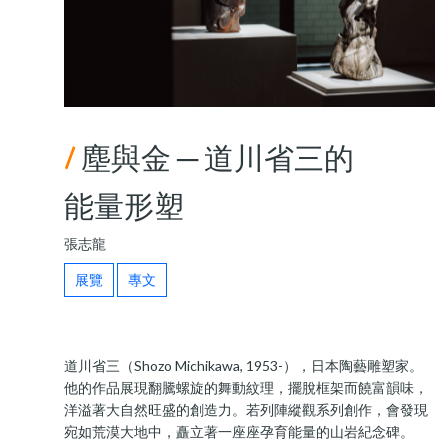
/
塵與金 ─ 道川省三的
能量形塑
張志龍
展覽
專文
道川省三（Shozo Michikawa, 1953-），日本陶藝雕塑家。
他的作品展現翻騰螺旋的舞動紋理，擺脫框架而饒富韻味，
洋溢著大自然旺盛的創造力。若列陣縱觀系列創作，會發現
宛如荒漠大地中，矗立著一座座孕育能量的山岩紀念碑。