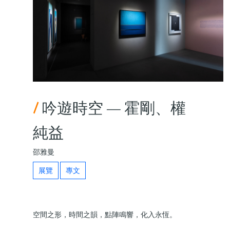
/
吟遊時空 — 霍剛、權
純益
邵雅曼
展覽
專文
空間之形，時間之韻，點陣鳴響，化入永恆。