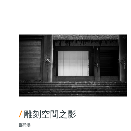
/
雕刻空間之影
邵雅曼