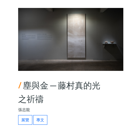
/
塵與金 ─ 藤村真的光
之祈禱
張志龍
展覽
專文