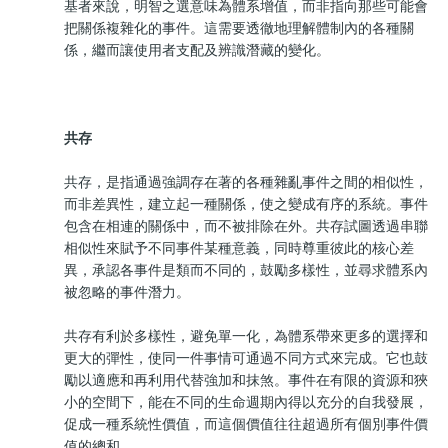
基者來說，明智之選意味為體系增值，而非指向那些可能會
把關係複雜化的事件。這需要透徹地理解體制內的各種關
係，繼而讓使用者支配及辨識潛藏的變化。
共存
共存，是指通過強調存在著的各種雜亂事件之間的相似性，
而非差異性，建立起一種關係，使之變成有序的系統。事件
包含在相連的關係中，而不被排除在外。共存試圖透過串聯
相似性來賦予不同事件某種意義，同時尊重彼此的核心差
異，承認各事件是類而不同的，鼓勵多樣性，並尋求體系內
被忽略的事件潛力。
共存有利於多樣性，避免單一化，為體系帶來更多的選擇和
更大的彈性，使同一件事情可通過不同方式來完成。它也鼓
勵以適應和再利用代替強加和抹煞。事件在有限的資源和狹
小的空間下，能在不同的生命週期內得以充分的自我發展，
促成一種系統性價值，而這個價值往往超過所有個別事件價
值的總和。