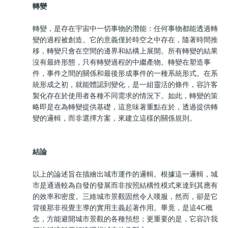
轉變
轉變，是存在宇宙中一切事物的潛能：任何事物都能透過轉
變的過程被創造。它的意義僅於時空之中存在，隨著時間推
移，轉變只會在空間的邊界和結構上展開。所有轉變的結果
沒有最終形態，只有轉變過程的中繼產物。轉變在塑造事
件，事件之間的關係和最後形成事件的一種系統形式。在系
統形成之初，就能體認到變化，是一組靈活的條件，容許客
製化存在於使用者各種不同需求的情況下。如此，轉變的策
略即是在為轉變提供基礎，這意味著重點在於，透過提供轉
變的邏輯，而非選擇方案，來建立這樣的關係規則。
結論
以上的論述旨在描繪出城市運作的邏輯。根據這一邏輯，城
市是通過較為自發的發展而非按照結構性模式來達到其應有
的效率和密度。三維城市景觀固然令人嘆服，然而，卻是它
背後那非視覺主導的實用主義起著作用。畢竟，是這4C概
念，方能避開城市景觀的各種預想；更重要的是，它容許我