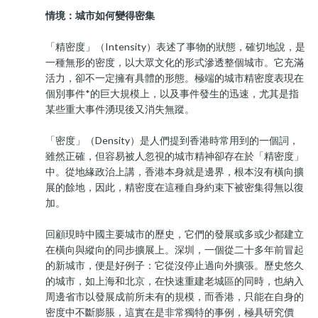
情境：城市如何變得密集
「精密度」（Intensity）表述了事物的狀態，確切地說，是
一種無形的密度，以大眾文化的形式滲透整個城市。它充滿
活力，卻不一定擁有具體的形態。極端的城市精密度表現在
個別事件*的巨大規模上，以及事件發生的迅速，尤其是指
某些重大事件湧現後又消失無蹤。
「密度」（Density）是人們提到香港時常用到的一個詞，
雖然正確，但容易被人忽視的城市精神卻存在於「精密度」
中。從地緣政治上講，香港本身就是邊界，根本沒有橫向擴
展的餘地，因此，精密度在這種自身約束下被密集得無以復
加。
回顧現時中國主要城市的歷史，它們的發展或多或少都建立
在橫向與縱向的同步擴展上。深圳，一個從二十多年前冒起
的新城市，便是好例子：它從沒停止過向外擴張。歷史悠久
的城市，如上海和北京，在快速重建老城區的同時，也納入
周邊省市以發展成前所未有的規模，而香港，只能在自身的
密度中不斷膨脹，這實在是非常獨特的事例，極具研究價