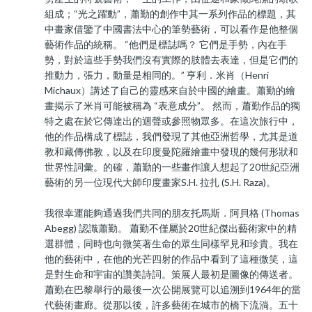
組成；“光之躍動”，蕭勤的創作中其一系列作品的標題，其
中畫家借鑒了中國書法中心的筆勢藝術，可以看作是他整個
藝術作品的統稱。 “他們是標誌嗎？ 它們是手勢，內在手
勢，對於這些手勢我們沒有實際的肢體去表達，但是它們的
推動力，張力，動量是相同的。” 亨利．米肖（Henri
Michaux）講述了自己的靈感來自於中國的繪畫。蕭勤的繪
畫揭示了米肖可能被稱為 “表意成分”。 然而，蕭勤作品的獨
特之處在於它傳達出的迴聲或參照物眾多。在這次旅行中，
他的作品構成了標誌，我們發現了其他亞洲哲學，尤其是道
教和藏傳佛教，以及在印度曼陀羅繪畫中發現的幾何形狀和
世界性詞彙。的確，蕭勤的一些畫作讓人想起了20世紀亞洲
藝術的另一位現代大師印度畫家S.H. 拉扎 (S.H. Raza)。
我很幸運能夠通過我們共同的朋友托馬斯．阿貝格 (Thomas
Abegg) 認識蕭勤。 蕭勤不僅屬於20世紀傑出藝術家中的精
選群體，同時也向微笑著生命的眾生同樣罕見和珍貴。我在
他的藝術中，在他的光芒四射的作品中看到了這種微笑，這
是對生命和宇宙的讚美詩詞。策展人最初是圖像的傳送者。
蕭勤在巴黎舉行的最後一次公開展覽可以追溯到1964年的當
代藝術畫廊。從那以後，許多藝術在城市的橋下流淌。五十