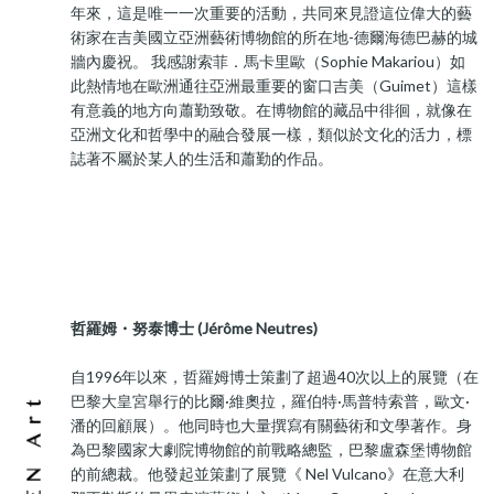
年來，這是唯一一次重要的活動，共同來見證這位偉大的藝
術家在吉美國立亞洲藝術博物館的所在地-德爾海德巴赫的城
牆內慶祝。 我感謝索菲．馬卡里歐（Sophie Makariou）如
此熱情地在歐洲通往亞洲最重要的窗口吉美（Guimet）這樣
有意義的地方向蕭勤致敬。在博物館的藏品中徘徊，就像在
亞洲文化和哲學中的融合發展一樣，類似於文化的活力，標
誌著不屬於某人的生活和蕭勤的作品。
哲羅姆・努泰博士 (Jérôme Neutres)
自1996年以來，哲羅姆博士策劃了超過40次以上的展覽（在
巴黎大皇宮舉行的比爾·維奧拉，羅伯特·馬普特索普，歐文·
潘的回顧展）。他同時也大量撰寫有關藝術和文學著作。身
為巴黎國家大劇院博物館的前戰略總監，巴黎盧森堡博物館
的前總裁。他發起並策劃了展覽《 Nel Vulcano》在意大利