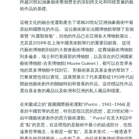
跨越20世紀抽象藝術整個歷史的深刻跨文化和同樣普遍的藝
術作品的基礎。
這種文化的融合使蕭勤產生了堪稱20世紀亞洲抽象藝術中最
原始和國際化的作品。 這位藝術家在法國博物館舉辦了首個
展覽 “向蕭勤致敬”，但他的作品已在亞洲各大博物館展出，
尤其是2018年在上海中國美術館舉行的重要回顧展。 從現
代藝術博物館到紐約大都會藝術博物館，從費城藝術博物館
到多倫多，瑞士和巴塞羅那的博物館，以及現在的亞洲國家
藝術博物館-吉美博物館( Musée Guimet )，都可以在世界各
地的眾多博物館中找到它。 對藝術家及其基金會的幫助下，
巴黎展覽也得以實現。該展覽展示了代表蕭勤從1950年代起
開啟他藝術創作的關鍵時刻和發展的作品。這些標誌性作品
選自基金會的藏品以及歐洲和亞洲的私人藏品和檔案。
在米蘭成立的“龐圖國際藝術運動”(Punto，1961–1966) 是
基於中國哲學的思想，特別是指沉思的思想，是20世紀唯一
由中國藝術家創作的西方藝術運動。 “ Punto”在意大利語中
是“點”的意思，在這裡指的是藝術中最小的組成部分，也指
遠東哲學概念，全都是一個“點”。其基本形式；一種透過手
勢產生的符號藝術；一生的工作，由征途和象徵純潔的頌歌