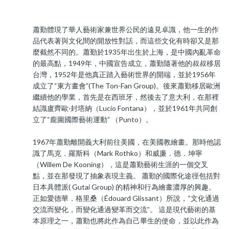
蕭勤體現了華人藝術家兼世界公民的遠見卓識，他一生的作
品代表著與文化間的開放性對話，而這些文化有時卻又是那
麼截然不同的。蕭勤於1935年出生於上海，是中國內亂革命
的最高點，1949年，中國宣告成立，蕭勤隨著他的叔叔移居
台灣，1952年是他真正踏入藝術世界的開端，並於1956年
成立了“東方畫會”(The Ton-Fan Group)。後來蕭勤移居歐洲
繼續他的學業，首先是在西班牙，然後去了意大利，在那裡
結識盧齊歐·封塔納（Lucio Fontana），並於1961年共同創
立了“龐圖國際藝術運動” （Punto）。
1967年蕭勤離開義大利前往美國，在美國教繪畫。那時他認
識了馬克．羅斯科（Mark Rothko）和威廉．德．坤寧
（Willem De Kooning），這是蕭勤藝術生涯的一個交叉
點，並在那發現了抽象表現主義。 蕭勤的國際化途徑包括對
日本具體派( Gutai Group) 的精神和行為繪畫濃厚的興趣。
正如愛德華．格里桑（Édouard Glissant）所說，“文化通過
交流而變化，而變化通過變革而交流”。 這是現代藝術的基
本原理之一，蕭勤也將此作為自己畢生的使命，並以此作為