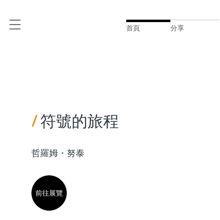
首頁
分享
/
符號的旅程
哲羅姆・努泰
前往展覽