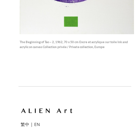
The Beginning of Tao – 2, 1962, 70 x 50 cm Encre et acrylique sur toile Ink and
acrylic on canvas Collection privée / Private collection, Europe
繁中
|
EN