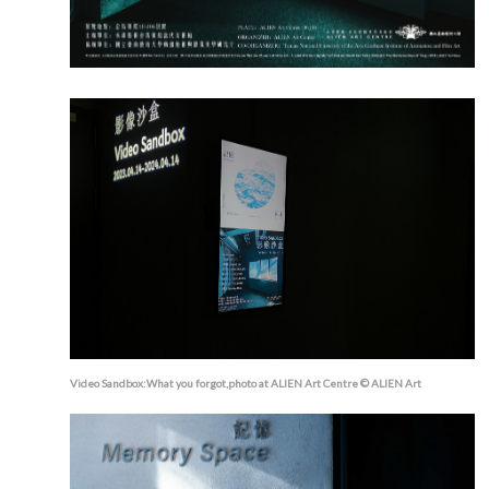
Video Sandbox:What you forgot,photo at ALIEN Art Centre © ALIEN Art