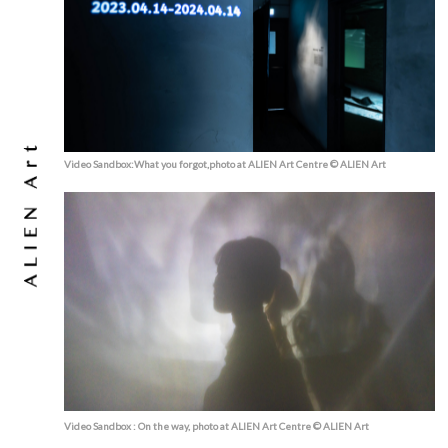
Video Sandbox:What you forgot,photo at ALIEN Art Centre © ALIEN Art
Video Sandbox : On the way, photo at ALIEN Art Centre © ALIEN Art