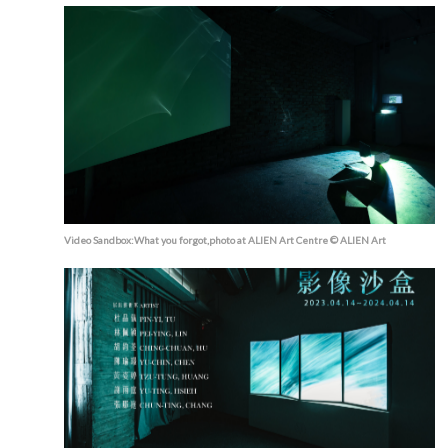
Video Sandbox:What you forgot,photo at ALIEN Art Centre © ALIEN Art