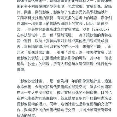
錄像在當代藝術中，是極為重要的創作媒材之一，而錄像藝
術有著不同影像的類型與表現，包含電影、實驗影像、紀錄
片、動畫、動態影像，影像除了包含多元的美學觀點以外，
又隨著科技技術的演變，有著更多的思考上的辨證，影像創
作如同一場美學上的實驗與思想上的實踐，因此「影像沙
盒」，即是對於影像所建立的實驗場域。沙盒（sandbox）
在科技領域中，是一種「隔離環境」，為了讓軟體的實驗在
其中運行，以防止實驗結果對系統或其他應用程式造成損
害，這種隔離環境可以有效的孵化一種「未知的可能」。而
此次「影像沙盒計畫」，引用「沙盒」為一種美學實驗，這
種影像的實驗，試圖描繪出更多影像的可能，其中有一個被
稱為「沙盒」的環境，所有人都必須在這個環境中進行創作
實踐。
「影像沙盒計畫」，是一個為期一年的影像實驗計畫，透過
永添藝術．金馬賓館當代美術館的展覽空間，讓多位藝術家
在這一年之中安排檔期，彼此實驗影像的不同樣貌，目的也
在孵化南臺灣的錄像藝術，並且鼓勵更多的年輕藝術家來發
掘影像藝術的潛力。同時，這個計畫也是錄像藝術的交流平
台，與國際不同的藝術機構進行交流，共同推動南臺灣錄像
藝術的發展。