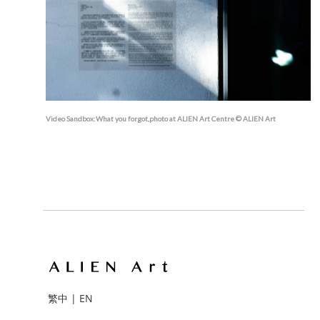
Video Sandbox:What you forgot,photo at ALIEN Art Centre © ALIEN Art
繁中
|
EN