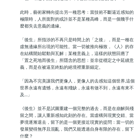
此時，藝術家轉向提出另一種思考：當技術不斷逼近感知的
極限時，人所面對的或許並不是某種高峰，而是一個幾乎什
麼都失去意義的邊緣。
「後生」所指涉的不再只是時間上的「之後」，而是一種在
虛無邊緣所出現的可能性。當一切被推向極致，《人》的存
在結構開始鬆動與瓦解；某種意義上，這樣的狀態回應了
「置之死地而後生」所隱含的思想：並非從穩定之中延續意
義，而是在被逼至終點的絕境裡重新錨定。
「因為不完美讓我們更像人，更像人的去感知這個世界,這個
世界永遠有遺憾，永遠有殘缺，永遠有做不到，永遠有來不
及…」
《後生》並不是試圖重建一個完整的過去，而是在崩解與殘
留之間，讓人重新感知此刻的存在。當虛構與現實交錯、當
夢境逐漸退去，留下的是一個更接近現實的提問：當一切的
發展變得無序且混亂，我們又能透過自身有限的存在，留下
什麼？