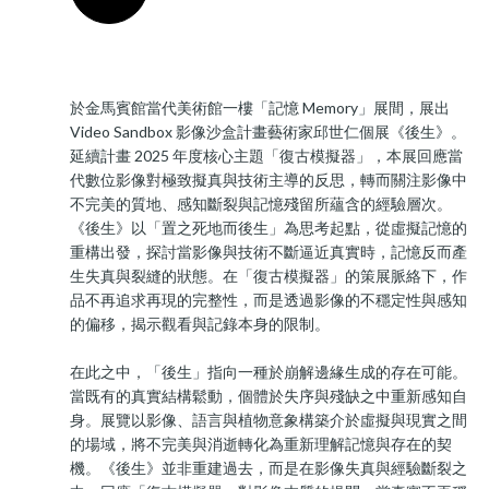
於金馬賓館當代美術館一樓「記憶 Memory」展間，展出
Video Sandbox 影像沙盒計畫藝術家邱世仁個展《後生》。
延續計畫 2025 年度核心主題「復古模擬器」，本展回應當
代數位影像對極致擬真與技術主導的反思，轉而關注影像中
不完美的質地、感知斷裂與記憶殘留所蘊含的經驗層次。
《後生》以「置之死地而後生」為思考起點，從虛擬記憶的
重構出發，探討當影像與技術不斷逼近真實時，記憶反而產
生失真與裂縫的狀態。在「復古模擬器」的策展脈絡下，作
品不再追求再現的完整性，而是透過影像的不穩定性與感知
的偏移，揭示觀看與記錄本身的限制。
在此之中，「後生」指向一種於崩解邊緣生成的存在可能。
當既有的真實結構鬆動，個體於失序與殘缺之中重新感知自
身。展覽以影像、語言與植物意象構築介於虛擬與現實之間
的場域，將不完美與消逝轉化為重新理解記憶與存在的契
機。《後生》並非重建過去，而是在影像失真與經驗斷裂之