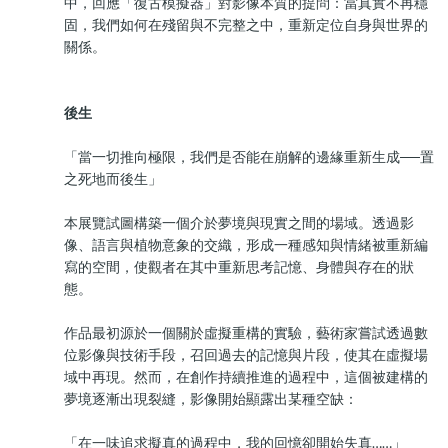
中，回應「復古模擬器」對影像本質的提問：當真實不再穩
固，我們如何在殘留與不完整之中，重新定位自身與世界的
關係。
後生
「當一切推向極限，我們是否能在崩解的邊緣重新生成──置
之死地而後生」
本展覽試圖構築一個介於夢境與現實之間的場域。透過影
像、語言與植物意象的交織，形成一種感知與情緒被重新編
寫的空間，使觀者在其中重新思考記憶、身體與存在的狀
態。
作品最初源於一個關於虛擬重構的實驗，藝術家嘗試透過數
位影像與技術手段，召回過去的記憶與片段，使其在虛擬場
域中再現。然而，在創作持續推進的過程中，這個被建構的
夢境逐漸出現裂縫，影像開始顯露出某種空缺：
「在一味追求擬真的過程中，我的回憶卻開始失真……」