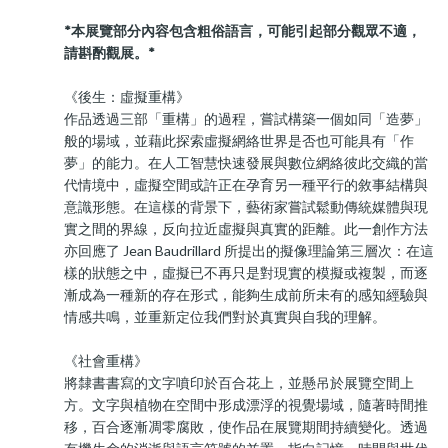
*本展覽部分內容包含粗俗語言，可能引起部分觀眾不適，
請斟酌觀展。*
《後生：虛擬重構》
作品透過三部「重構」的過程，嘗試構築一個如同「造夢」
般的場域，並藉此探索虛擬網絡世界是否也可能具有「作
夢」的能力。在人工智慧快速發展與數位網絡彼此交織的當
代情境中，虛擬空間或許正在孕育另一種平行的敘事結構與
意識形態。在這樣的背景下，藝術家嘗試鬆動傳統媒體與現
實之間的界線，反向拉近虛擬與真實的距離。此一創作方法
亦回應了 Jean Baudrillard 所提出的擬像理論第三層次：在這
樣的狀態之中，虛擬已不再只是對現實的模擬或複製，而逐
漸成為一種新的存在形式，能夠生成前所未有的感知經驗與
情感共鳴，並重新定位我們對於真實與自我的理解。
《社會重構》
將隸書書寫的文字噴印於百合花上，並懸吊於展覽空間上
方。文字與植物在空間中形成漂浮的視覺場域，隨著時間推
移，百合逐漸凋零腐敗，使作品在展覽期間持續變化。透過