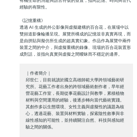
有機生命的消逝與語言符號的並置，指向記憶、時間與世代
經驗的有限性。
《記憶重構》
透過 AI 生成的外公影像與虛擬建構的百合花，在展場中以
雙頻道影像輪播呈現。展覽所構成的記憶並非真實再現，而
是由拼貼與擬仿所生成的超真實幻象。作品作為展覽中兩件
裝置之間的中介，與虛擬重構的錄像、現場的百合花裝置形
成對話，並指向真實與虛擬之間曖昧而不穩定的邊界。
｜作者簡介｜
邱世仁，目前就讀於國立高雄師範大學跨領域藝術研
究所。花藝工作者出身的跨領域藝術創作者，早年經
營花藝工作室，長期從事花藝設計與教學，累積植物
材料與空間運用的經驗，後逐步轉向當代藝術實踐。
其創作多以生態環境、女性主義與虛擬性的議題為核
心，透過花藝、裝置與材料實驗，探索陰性敘事與非
線性感知的可能性，並持續關注自然、科技與感知經
驗之間的關係。