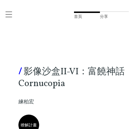
首頁
分享
/
影像沙盒II-VI：富饒神話
Cornucopia
練柏宏
瞭解計畫