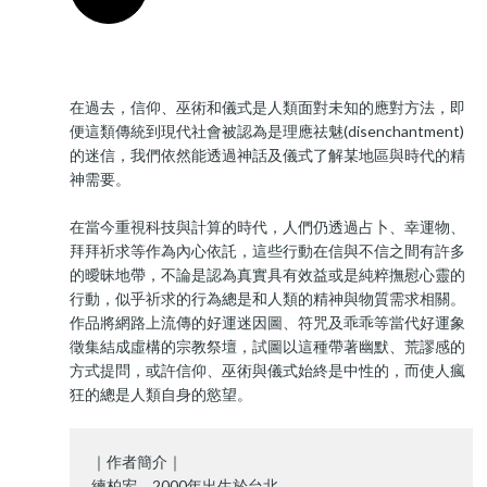
在過去，信仰、巫術和儀式是人類面對未知的應對方法，即
便這類傳統到現代社會被認為是理應祛魅(disenchantment)
的迷信，我們依然能透過神話及儀式了解某地區與時代的精
神需要。
在當今重視科技與計算的時代，人們仍透過占卜、幸運物、
拜拜祈求等作為內心依託，這些行動在信與不信之間有許多
的曖昧地帶，不論是認為真實具有效益或是純粹撫慰心靈的
行動，似乎祈求的行為總是和人類的精神與物質需求相關。
作品將網路上流傳的好運迷因圖、符咒及乖乖等當代好運象
徵集結成虛構的宗教祭壇，試圖以這種帶著幽默、荒謬感的
方式提問，或許信仰、巫術與儀式始終是中性的，而使人瘋
狂的總是人類自身的慾望。
｜作者簡介｜
練柏宏，2000年出生於台北